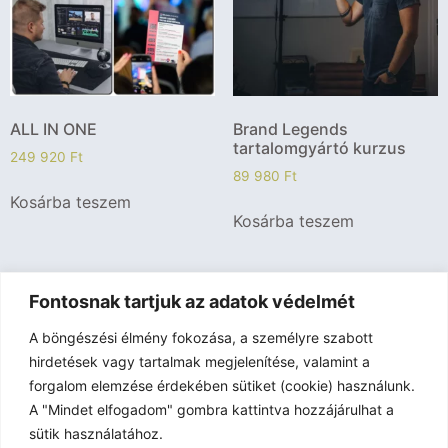
ALL IN ONE
Brand Legends
tartalomgyártó kurzus
249 920
Ft
89 980
Ft
Kosárba teszem
Kosárba teszem
Fontosnak tartjuk az adatok védelmét
←
1
2
3
4
→
A böngészési élmény fokozása, a személyre szabott
hirdetések vagy tartalmak megjelenítése, valamint a
forgalom elemzése érdekében sütiket (cookie) használunk.
A "Mindet elfogadom" gombra kattintva hozzájárulhat a
sütik használatához.