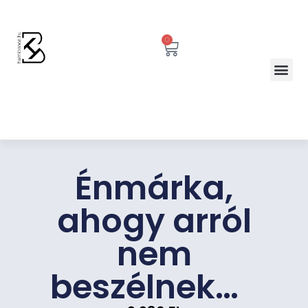
0
Énmárka,
ahogy arról
nem
beszélnek…