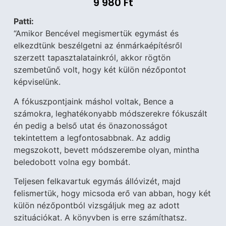
9 980
Ft
Patti:
“Amikor Bencével megismertük egymást és
elkezdtünk beszélgetni az énmárkaépítésről
szerzett tapasztalatainkról, akkor rögtön
szembetűnő volt, hogy két külön nézőpontot
képviselünk.
A fókuszpontjaink máshol voltak, Bence a
számokra, leghatékonyabb módszerekre fókuszált
én pedig a belső utat és önazonosságot
tekintettem a legfontosabbnak. Az addig
megszokott, bevett módszerembe olyan, mintha
beledobott volna egy bombát.
Teljesen felkavartuk egymás állóvizét, majd
felismertük, hogy micsoda erő van abban, hogy két
külön nézőpontból vizsgáljuk meg az adott
szituációkat. A könyvben is erre számíthatsz.