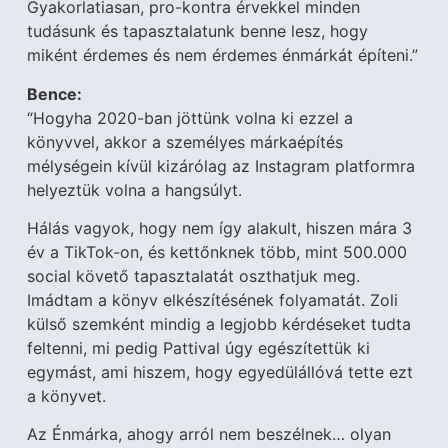
Gyakorlatiasan, pro-kontra érvekkel minden
tudásunk és tapasztalatunk benne lesz, hogy
miként érdemes és nem érdemes énmárkát építeni.”
Bence:
“Hogyha 2020-ban jöttünk volna ki ezzel a
könyvvel, akkor a személyes márkaépítés
mélységein kívül kizárólag az Instagram platformra
helyeztük volna a hangsúlyt.
Hálás vagyok, hogy nem így alakult, hiszen mára 3
év a TikTok-on, és kettőnknek több, mint 500.000
social követő tapasztalatát oszthatjuk meg.
Imádtam a könyv elkészítésének folyamatát. Zoli
külső szemként mindig a legjobb kérdéseket tudta
feltenni, mi pedig Pattival úgy egészítettük ki
egymást, ami hiszem, hogy egyedülállóvá tette ezt
a könyvet.
Az Énmárka, ahogy arról nem beszélnek… olyan