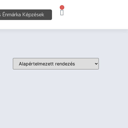
0
s Énmárka Képzések