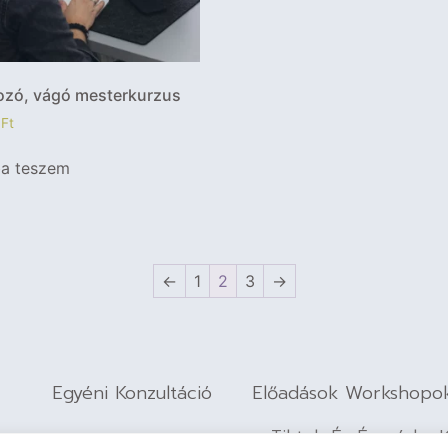
tozó, vágó mesterkurzus
0
Ft
ba teszem
←
1
2
3
→
Egyéni Konzultáció
Előadások Workshopo
Tiktok És Énmárka 