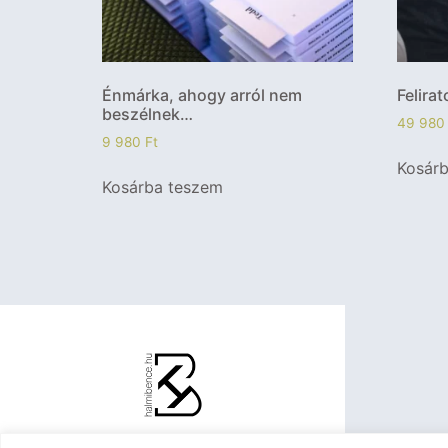
Énmárka, ahogy arról nem
Felira
beszélnek…
49 98
9 980
Ft
Kosár
Kosárba teszem