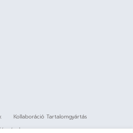
k
Kollaboráció Tartalomgyártás
Képzések