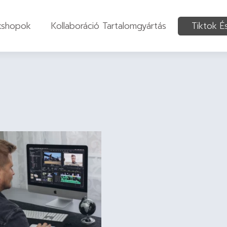
kshopok
Kollaboráció Tartalomgyártás
Tiktok É