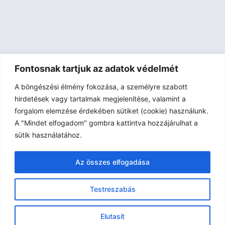
Fontosnak tartjuk az adatok védelmét
A böngészési élmény fokozása, a személyre szabott
hirdetések vagy tartalmak megjelenítése, valamint a
forgalom elemzése érdekében sütiket (cookie) használunk.
A "Mindet elfogadom" gombra kattintva hozzájárulhat a
sütik használatához.
Egyéni konzultáció
Kollaboráció Tartalomgyártás
Az összes elfogadása
Előadások workshopok
Tiktok és énmárka képzések
Black Friday
Testreszabás
Elutasít